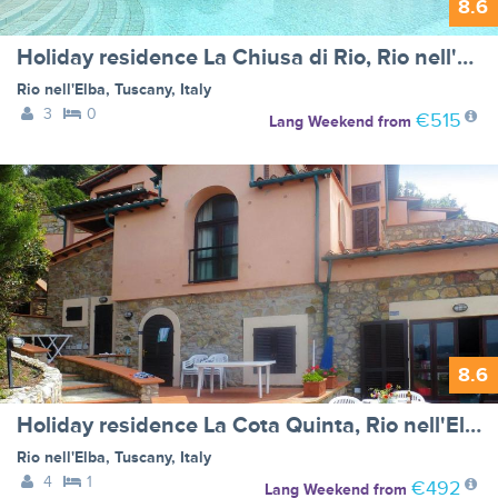
8.6
Holiday residence La Chiusa di Rio, Rio nell'Elba - Type A
Rio nell'Elba
,
Tuscany
,
Italy
3
0
€515
Lang Weekend
from
8.6
Holiday residence La Cota Quinta, Rio nell'Elba - Type B
Rio nell'Elba
,
Tuscany
,
Italy
4
1
€492
Lang Weekend
from