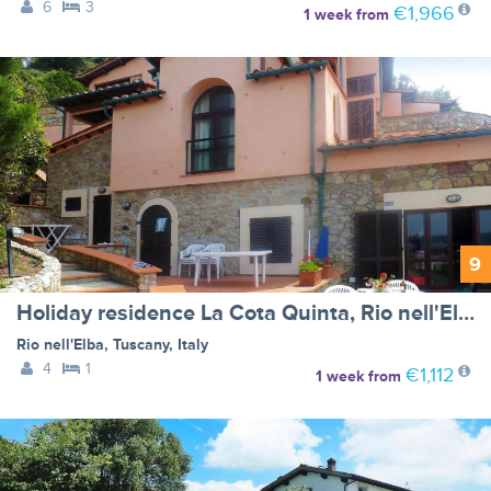
6
3
€1,966
1 week
from
9
Holiday residence La Cota Quinta, Rio nell'Elba - Type C
Rio nell'Elba
,
Tuscany
,
Italy
4
1
€1,112
1 week
from