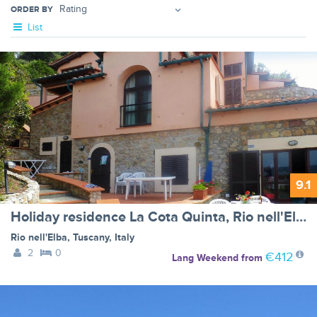
ORDER BY
List
9.1
Holiday residence La Cota Quinta, Rio nell'Elba - Type A
Rio nell'Elba
,
Tuscany
,
Italy
2
0
€412
Lang Weekend
from