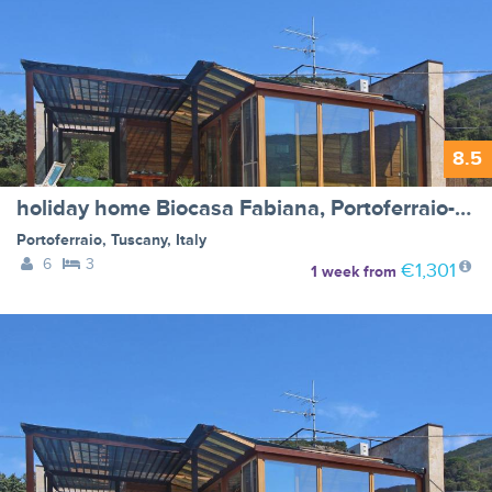
8.5
holiday home Biocasa Fabiana, Portoferraio-Magazzini
Portoferraio
,
Tuscany
,
Italy
6
3
€1,301
1 week
from