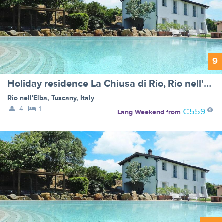
9
Holiday residence La Chiusa di Rio, Rio nell'Elba - Type B
Rio nell'Elba
,
Tuscany
,
Italy
4
1
€559
Lang Weekend
from