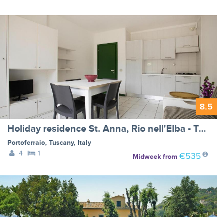
8.5
Holiday residence St. Anna, Rio nell'Elba - Type B
Portoferraio
,
Tuscany
,
Italy
4
1
€535
Midweek
from