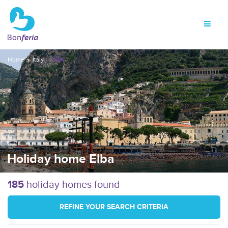
Home
Italy
Elba
Holiday home Elba
185
holiday homes found
REFINE YOUR SEARCH CRITERIA