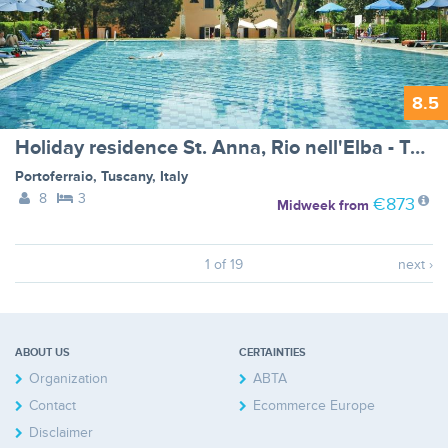
8.5
Holiday residence St. Anna, Rio nell'Elba - Type D
Portoferraio
,
Tuscany
,
Italy
8
3
€873
Midweek
from
1 of 19
next ›
ABOUT US
CERTAINTIES
Organization
ABTA
Contact
Ecommerce Europe
Disclaimer