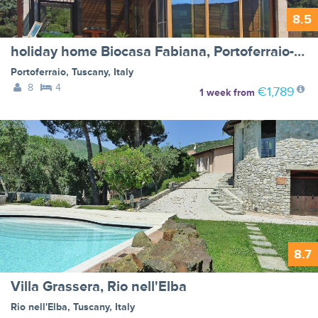
8.5
holiday home Biocasa Fabiana, Portoferraio-Magazzini-Biocasa Fabiana
Portoferraio
,
Tuscany
,
Italy
8
4
€1,789
1 week
from
8.7
Villa Grassera, Rio nell'Elba
Rio nell'Elba
,
Tuscany
,
Italy